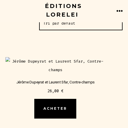
Aller
ÉDITIONS
6 résultats affichés
au
LORELEI
ME
contenu
Jérôme Dupeyrat et Laurent Sfar, Contre-champs
26,00
€
ACHETER