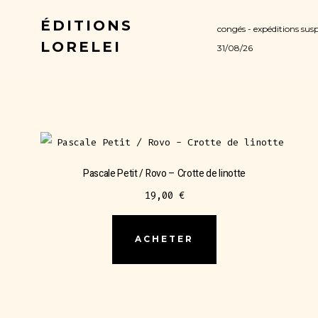
Aller
ÉDITIONS
congés - expéditions sus
au
LORELEI
31/08/26
Voici le seul résultat
contenu
Pascale Petit / Rovo – Crotte de linotte
19,00
€
ACHETER