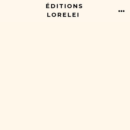
Aller
ÉDITIONS
au
LORELEI
ME
contenu