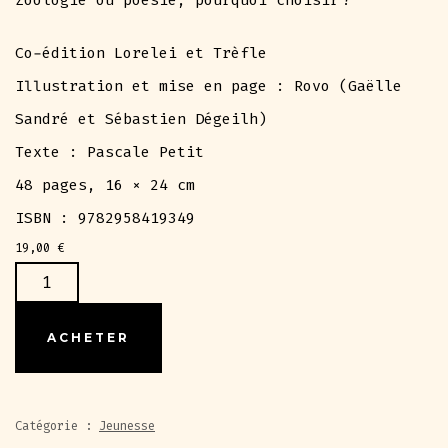
Co-édition Lorelei et Trèfle
Illustration et mise en page : Rovo (Gaëlle
Sandré et Sébastien Dégeilh)
Texte : Pascale Petit
48 pages, 16 × 24 cm
ISBN : 9782958419349
19,00
€
QUANTITÉ
DE
PASCALE
ACHETER
PETIT
/
ROVO
Catégorie :
Jeunesse
-