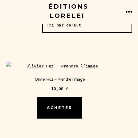
Aller
ÉDITIONS
6 résultats affichés
au
LORELEI
ME
contenu
Olivier Huz – Prendre l’image
10,00
€
ACHETER