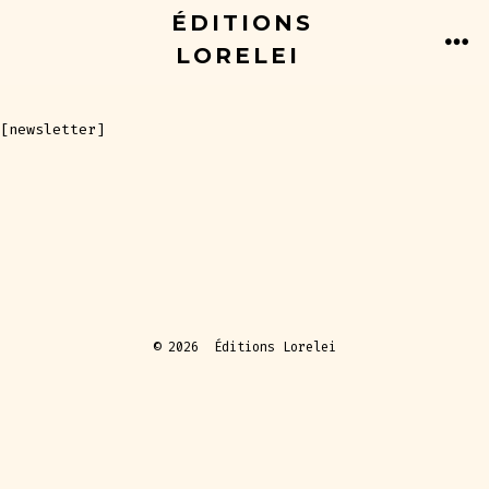
Aller
ÉDITIONS
au
LORELEI
ME
contenu
[newsletter]
© 2026
Éditions Lorelei