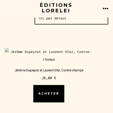
Aller
ÉDITIONS
17 résultats affichés
LORELEI
au
ME
contenu
Jérôme Dupeyrat et Laurent Sfar, Contre-champs
26,00
€
ACHETER